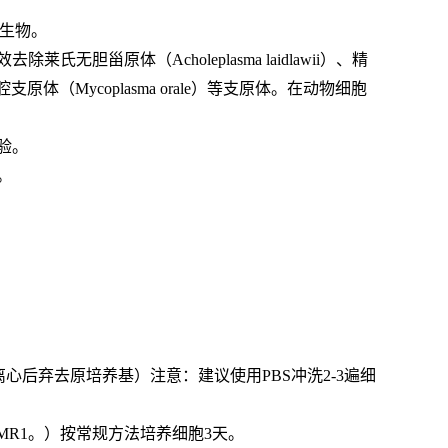
核生物。
胆甾原体（Acholeplasma laidlawii）、精
s）和口腔支原体（Mycoplasma orale）等支原体。在动物细胞
验。
。
心后弃去原培养基）注意：建议使用PBS冲洗2-3遍细
L MR1。）按常规方法培养细胞3天。