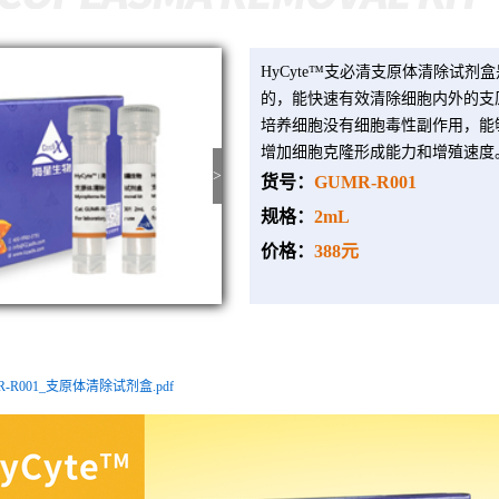
HyCyte™支必清支原体清除试
的，能快速有效清除细胞内外的支原
培养细胞没有细胞毒性副作用，能
增加细胞克隆形成能力和增殖速度
>
货
号：
GUMR-R001
规格：
2mL
价格：
388元
MR-R001_支原体清除试剂盒.pdf