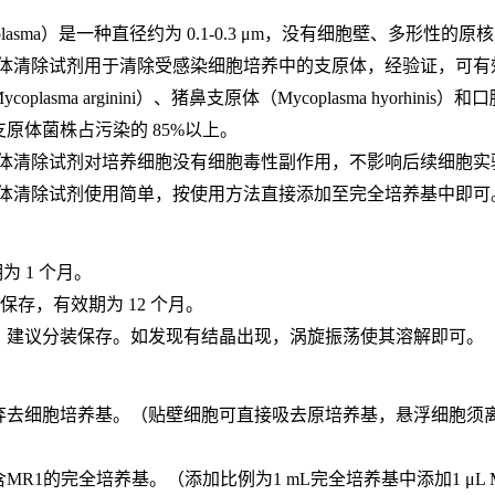
plasma）是一种直径约为 0.1-0.3 μm，没有细胞壁、多形性的原
支原体清除试剂用于清除受感染细胞培养中的支原体，经验证，可有效去除莱氏无
plasma arginini）、猪鼻支原体（Mycoplasma hyorhini
原体菌株占污染的 85%以上。
 支原体清除试剂对培养细胞没有细胞毒性副作用，不影响后续细胞实
 支原体清除试剂使用简单，按使用方法直接添加至完全培养基中即可
期为 1 个月。
避光保存，有效期为 12 个月。
，建议分装保存。如发现有结晶出现，涡旋振荡使其溶解即可。
法弃去细胞培养基。（贴壁细胞可直接吸去原培养基，悬浮细胞须离
的含MR1的完全培养基。（添加比例为1 mL完全培养基中添加1 μ