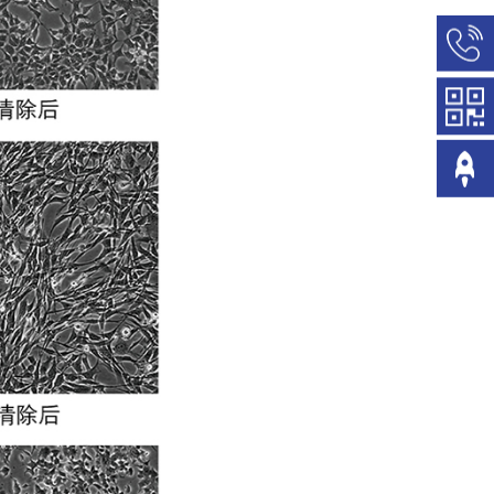
400-
990-
6627