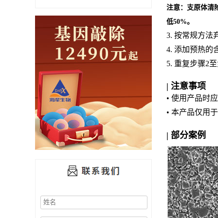
注意：支原体清
低50%。
3. 按常规方
4. 添加预热
5. 重复步骤
| 注意事项
• 使用产品时
• 本产品仅用
| 部分案例