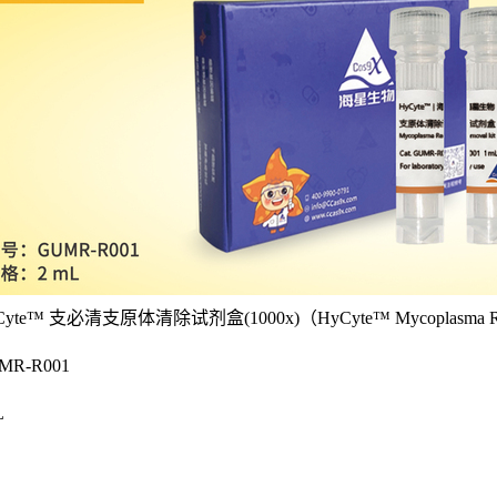
Cyte™ 支必清支原体清除试剂盒(
1000x)
（HyCyte™ Mycoplasma R
MR-R001
L