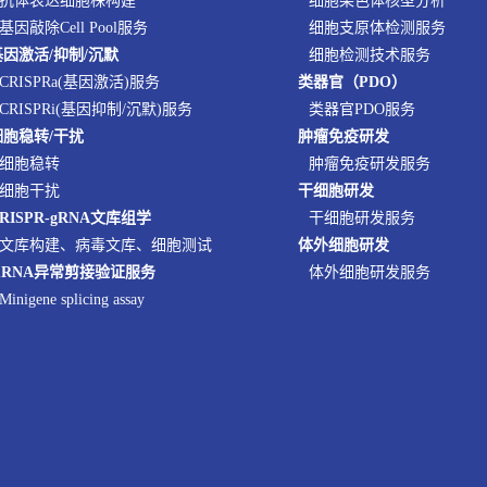
抗体表达细胞株构建
细胞染色体核型分析
基因敲除Cell Pool服务
细胞支原体检测服务
基因激活/抑制/沉默
细胞检测技术服务
CRISPRa(基因激活)服务
类器官（PDO）
CRISPRi(基因抑制/沉默)服务
类器官PDO服务
细胞稳转/干扰
肿瘤免疫研发
细胞稳转
肿瘤免疫研发服务
细胞干扰
干细胞研发
RISPR-gRNA文库组学
干细胞研发服务
文库构建、病毒文库、细胞测试
体外细胞研发
mRNA异常剪接验证服务
体外细胞研发服务
Minigene splicing assay