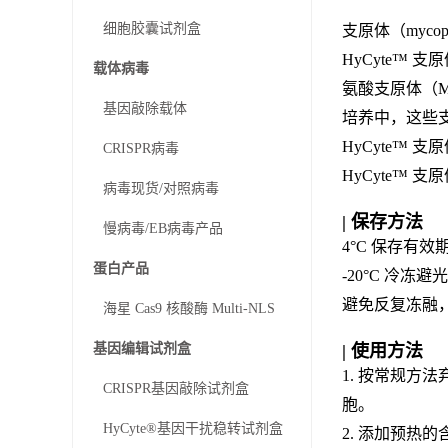
细胞胶囊试剂盒
支原体（myco
HyCyte™ 
载体病毒
氨酸支原体（Myco
基因敲除载体
培养中，这些支
HyCyte™
CRISPR病毒
HyCyte™
病毒现货/对照病毒
| 保存方法
慢病毒/EB病毒产品
4°C 保存有效
蛋白产品
-20°C 冷冻
避免反复冻融
海星 Cas9 核酸酶 Multi-NLS
| 使用方法
基因编辑试剂盒
1. 按常规方
CRISPR基因敲除试剂盒
胞。
HyCyte®基因干扰稳转试剂盒
2. 添加预热