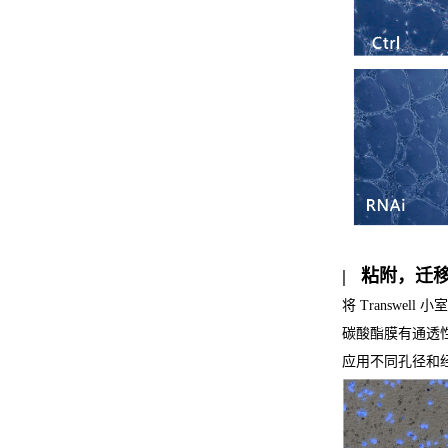
| 粘附，迁移
将 Transw
碳酸酯膜有通透
应用不同孔径和