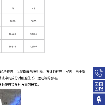
装不同的培养液，以聚碳酸酯膜相隔。将细胞种在上室内，由于聚
400-
养液中的成分对细胞生长、运动等的影响。
990-
细胞侵袭等多种方面的研究。
6627