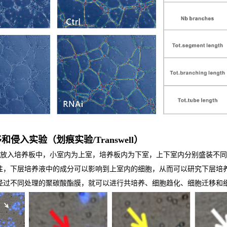
和侵入实验（划痕实验/Transwell）
ell 小室放入培养板中，小室内为上室，培养板内为下室，上下室内分别盛
性，下层培养液中的成分可以影响到上室内的细胞，从而可以研究下层培
经过不同处理的聚碳酸酯膜，就可以进行共培养、细胞趋化、细胞迁移和