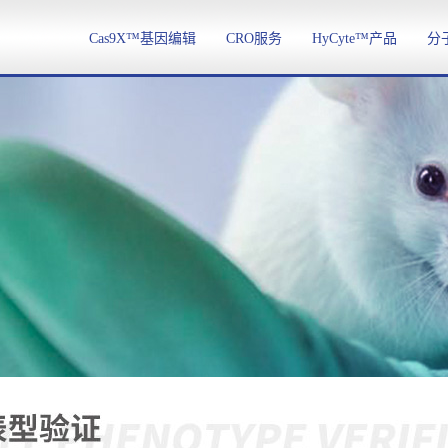
Cas9X™基因编辑
CRO服务
HyCyte™产品
分