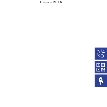
Human RFX6
400-
990-
6627