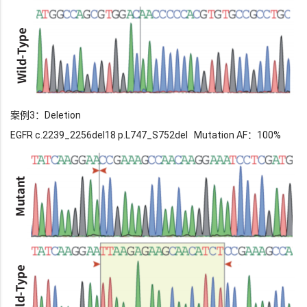
案例3：Deletion
EGFR c.2239_2256del18 p.L747_S752del Mutation AF：100%