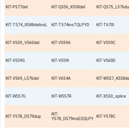
KIT-P577del
KIT-Q556_K558del
KIT-Q575_L576d
KIT-T574_R588delinsL
KIT-T574insTQLPYD
KIT-T670I
KIT-V559_V560del
KIT-V559A
KIT-V559C
KIT-V559G
KIT-V559I
KIT-V560D
KIT-V569_L576del
KIT-V654A
KIT-W557_K558de
KIT-W557G
KIT-W557R
KIT-X550_splice
KIT-
KIT-Y578_D579dup
KIT-Y578C
Y578_D579insEQQLPY