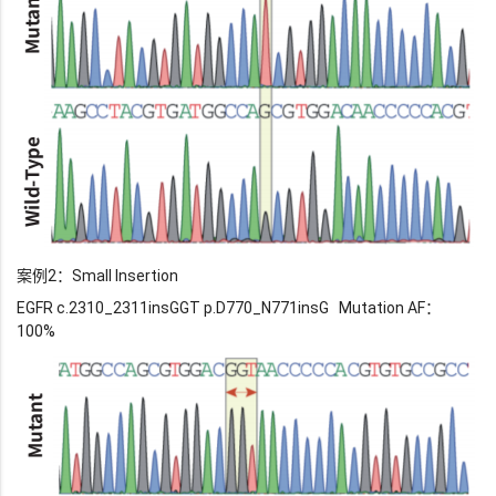
案例2：Small Insertion
EGFR c.2310_2311insGGT p.D770_N771insG Mutation AF：
100%