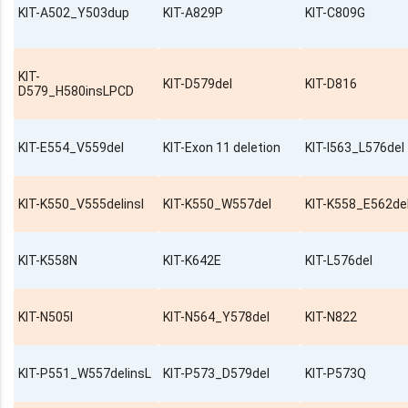
KIT-A502_Y503dup
KIT-A829P
KIT-C809G
KIT-
KIT-D579del
KIT-D816
D579_H580insLPCD
KIT-E554_V559del
KIT-Exon 11 deletion
KIT-I563_L576del
KIT-K550_V555delinsI
KIT-K550_W557del
KIT-K558_E562de
KIT-K558N
KIT-K642E
KIT-L576del
KIT-N505I
KIT-N564_Y578del
KIT-N822
KIT-P551_W557delinsL
KIT-P573_D579del
KIT-P573Q