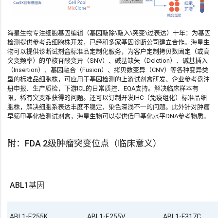
海星生物专注细胞基因编辑（基因敲除\敲入\突变\过表达）十年：为基因
检测提供参考品细胞株开发，已经和多家基因诊断公司建立合作。海星生
物可以提供诊断试剂盒标准品定制化服务，为客户定制拷贝数固定（或高
突变频率）的单核苷酸变异（SNV）、碱基缺失（Deletion）、碱基插入
（Insertion）、基因融合（Fusion）、拷贝数变异（CNV）等各种变异类
型的标准品细胞株，可应用于基因检测的上游试剂盒研发、企业参考盘注
册申报、生产质检，下游ICL的日常质控、EQA支持。解决临床样本有
限，稀有突变难获得的问题。还可以订制开发IHC（免疫组化）标准品细
胞株，解决细胞系表达丰度不稳定，染色深浅不一的问题。此外针对肿瘤
早筛甲基化检测试剂盒，海星生物可以提供低甲基化水平DNA参考物质。
附：FDA 2级肿瘤突变位点（临床意义）
ABL1基因
ABL1-E255K
ABL1-E255V
ABL1-F317C