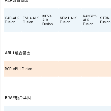
ALK融合基因
KIF5B-
RANBP2-
CAD-ALK
EML4-ALK
NPM1-ALK
STRN-
ALK
ALK
Fusion
Fusion
Fusion
Fusion
Fusion
Fusion
ABL1融合基因
BCR-ABL1 Fusion
BRAF融合基因