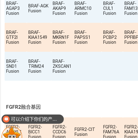
BRAF-
BRAF-
BRAF-
BRAF-
BRAF-
BRAF-AGK
AGAP3
AKAP9
ARMC10
CUL1
FAM13
Fusion
Fusion
Fusion
Fusion
Fusion
Fusion
BRAF-
BRAF-
BRAF-
BRAF-
BRAF-
BRAF-
GTF2I
KIAA1549
MKRN1F
PAPSS1
PCBP2
PPFIB
Fusion
Fusion
Fusion
Fusion
Fusion
Fusion
BRAF-
BRAF-
BRAF-
SND1
TRIM24
ZKSCAN1
Fusion
Fusion
Fusion
FGFR2融合基因
可以介绍下你们的产品么
你们是怎么收费的呢
FGFR2-
FGFR2-
FGFR2-
FGFR2-
FGFR2
FGFR2-CIT
AHCYL1
BICC1
CCDC6
FAM76A
KIAA1
Fusion
Fusion
Fusion
Fusion
Fusion
Fusion