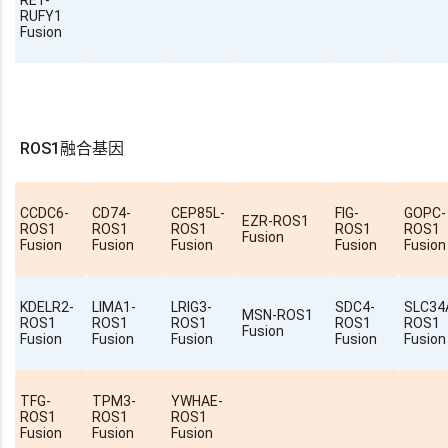
RUFY1
Fusion
ROS1融合基因
CCDC6-
CD74-
CEP85L-
FIG-
GOPC-
EZR-ROS1
ROS1
ROS1
ROS1
ROS1
ROS1
Fusion
Fusion
Fusion
Fusion
Fusion
Fusion
KDELR2-
LIMA1-
LRIG3-
SDC4-
SLC34
MSN-ROS1
ROS1
ROS1
ROS1
ROS1
ROS1
Fusion
Fusion
Fusion
Fusion
Fusion
Fusion
TFG-
TPM3-
YWHAE-
ROS1
ROS1
ROS1
Fusion
Fusion
Fusion